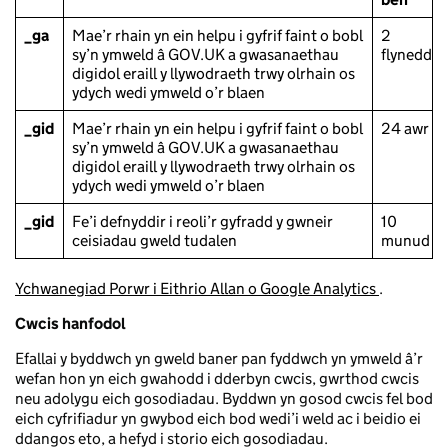
_ga
Mae’r rhain yn ein helpu i gyfrif faint o bobl
2
sy’n ymweld â GOV.UK a gwasanaethau
flynedd
digidol eraill y llywodraeth trwy olrhain os
ydych wedi ymweld o’r blaen
_gid
Mae’r rhain yn ein helpu i gyfrif faint o bobl
24 awr
sy’n ymweld â GOV.UK a gwasanaethau
digidol eraill y llywodraeth trwy olrhain os
ydych wedi ymweld o’r blaen
_gid
Fe’i defnyddir i reoli’r gyfradd y gwneir
10
ceisiadau gweld tudalen
munud
Ychwanegiad Porwr i Eithrio Allan o Google Analytics
.
Cwcis hanfodol
Efallai y byddwch yn gweld baner pan fyddwch yn ymweld â’r
wefan hon yn eich gwahodd i dderbyn cwcis, gwrthod cwcis
neu adolygu eich gosodiadau. Byddwn yn gosod cwcis fel bod
eich cyfrifiadur yn gwybod eich bod wedi’i weld ac i beidio ei
ddangos eto, a hefyd i storio eich gosodiadau.