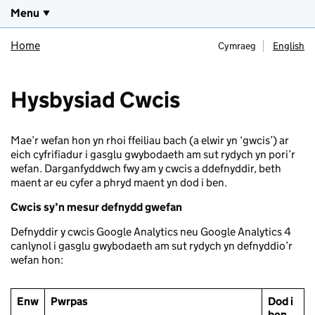
Menu
Home
Cymraeg
English
Hysbysiad Cwcis
Mae’r wefan hon yn rhoi ffeiliau bach (a elwir yn ‘gwcis’) ar
eich cyfrifiadur i gasglu gwybodaeth am sut rydych yn pori’r
wefan. Darganfyddwch fwy am y cwcis a ddefnyddir, beth
maent ar eu cyfer a phryd maent yn dod i ben.
Cwcis sy’n mesur defnydd gwefan
Defnyddir y cwcis Google Analytics neu Google Analytics 4
canlynol i gasglu gwybodaeth am sut rydych yn defnyddio’r
wefan hon:
Enw
Pwrpas
Dod i
ben