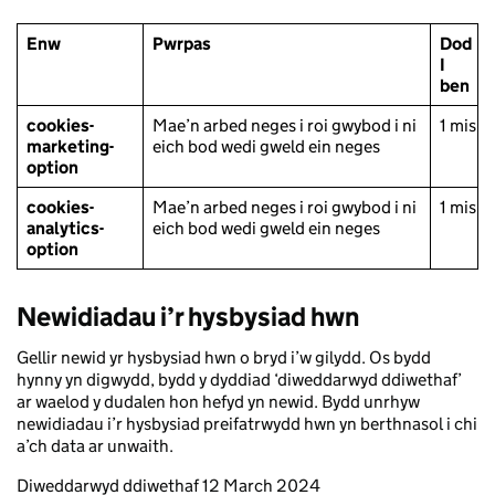
Enw
Pwrpas
Dod
I
ben
cookies-
Mae’n arbed neges i roi gwybod i ni
1 mis
marketing-
eich bod wedi gweld ein neges
option
cookies-
Mae’n arbed neges i roi gwybod i ni
1 mis
analytics-
eich bod wedi gweld ein neges
option
Newidiadau i’r hysbysiad hwn
Gellir newid yr hysbysiad hwn o bryd i’w gilydd. Os bydd
hynny yn digwydd, bydd y dyddiad ‘diweddarwyd ddiwethaf’
ar waelod y dudalen hon hefyd yn newid. Bydd unrhyw
newidiadau i’r hysbysiad preifatrwydd hwn yn berthnasol i chi
a’ch data ar unwaith.
Diweddarwyd ddiwethaf 12 March 2024